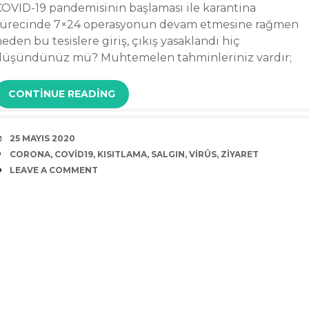
COVID-19 pandemisinin başlaması ile karantina
sürecinde 7×24 operasyonun devam etmesine rağmen
eden bu tesislere giriş, çıkış yasaklandı hiç
düşündünüz mü? Muhtemelen tahminleriniz vardır;
CONTINUE READING
DATE
25 MAYIS 2020
TAGS
CORONA
,
COVID19
,
KISITLAMA
,
SALGIN
,
VIRÜS
,
ZIYARET
COMMENTS
LEAVE A COMMENT