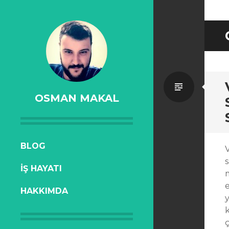
Standa
OSMAN MAKAL
SKIP
BLOG
V
TO
s
İŞ HAYATI
CONTENT
e
HAKKIMDA