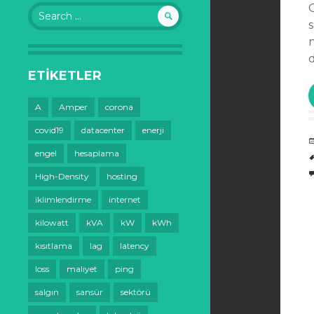
Search
for:
n
ETIKETLER
A
Amper
corona
covid19
datacenter
enerji
engel
hesaplama
High-Density
hosting
iklimlendirme
internet
kilowatt
kVA
kW
kWh
kısıtlama
lag
latency
loss
maliyet
ping
salgın
sansür
sektörü