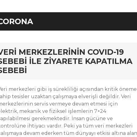
CORONA
rd
VERI MERKEZLERININ COVID-19
SEBEBI ILE ZIYARETE KAPATILMA
SEBEBI
eri merkezleri gibi iş sürekliliği açısından kritik öneme
ahip tesisler uzaktan çalışmaya elverişli değildir. Veri
merkezlerinin servis vermeye devam etmesi için
lektrik, mekanik ve fiziksel işlemlerin 7×24
yapılabilmesi gerekmektedir. İnsan gücüne ve
kontrolüne ihtiyacı vardır. Peki ya tüm veri merkezleri
çalışmaya devam ederken tüm dünyayı etkisi altına ala