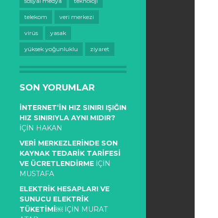
sosyal medya
teknoloji
telekom
veri merkezi
virüs
yasak
yüksek yoğunluklu
ziyaret
SON YORUMLAR
İNTERNET’IN HIZ SINIRI IŞIĞIN
HIZ SINIRIYLA AYNI MIDIR?
IÇIN
HAKAN
VERI MERKEZLERINDE SON
KAYNAK TEDARIK TARIFESI
VE ÜCRETLENDIRME
IÇIN
MUSTAFA
ELEKTRIK HESAPLARI VE
SUNUCU ELEKTRIK
TÜKETIMI￼
IÇIN
MURAT