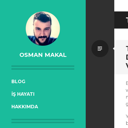
Standa
OSMAN MAKAL
SKIP
BLOG
B
TO
v
İŞ HAYATI
CONTENT
HAKKIMDA