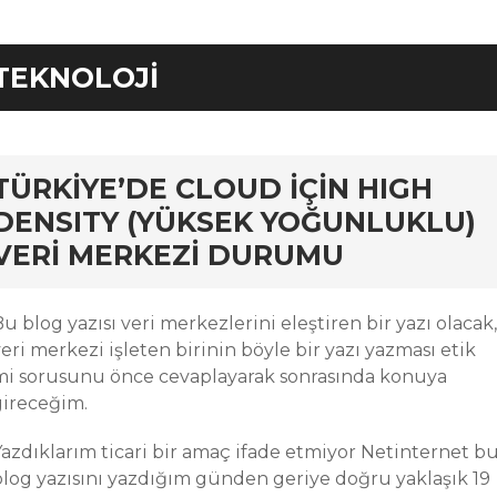
TEKNOLOJI
rd
TÜRKIYE’DE CLOUD IÇIN HIGH
DENSITY (YÜKSEK YOĞUNLUKLU)
VERI MERKEZI DURUMU
u blog yazısı veri merkezlerini eleştiren bir yazı olacak,
eri merkezi işleten birinin böyle bir yazı yazması etik
mi sorusunu önce cevaplayarak sonrasında konuya
gireceğim.
Yazdıklarım ticari bir amaç ifade etmiyor Netinternet b
blog yazısını yazdığım günden geriye doğru yaklaşık 19