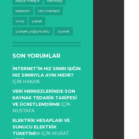
sosyal medya
teknoloji
telekom
veri merkezi
virüs
yasak
yüksek yoğunluklu
ziyaret
SON YORUMLAR
İNTERNET’IN HIZ SINIRI IŞIĞIN
HIZ SINIRIYLA AYNI MIDIR?
IÇIN
HAKAN
VERI MERKEZLERINDE SON
KAYNAK TEDARIK TARIFESI
VE ÜCRETLENDIRME
IÇIN
MUSTAFA
ELEKTRIK HESAPLARI VE
SUNUCU ELEKTRIK
TÜKETIMI￼
IÇIN
MURAT