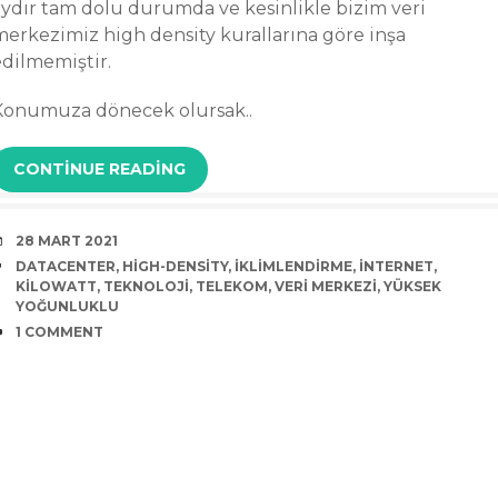
aydır tam dolu durumda ve kesinlikle bizim veri
merkezimiz high density kurallarına göre inşa
edilmemiştir.
Konumuza dönecek olursak..
CONTINUE READING
DATE
28 MART 2021
TAGS
DATACENTER
,
HIGH-DENSITY
,
IKLIMLENDIRME
,
INTERNET
,
KILOWATT
,
TEKNOLOJI
,
TELEKOM
,
VERI MERKEZI
,
YÜKSEK
YOĞUNLUKLU
COMMENTS
1 COMMENT