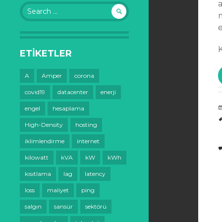
Search
for:
ETIKETLER
A
Amper
corona
covid19
datacenter
enerji
engel
hesaplama
High-Density
hosting
iklimlendirme
internet
kilowatt
kVA
kW
kWh
kısıtlama
lag
latency
loss
maliyet
ping
salgın
sansür
sektörü