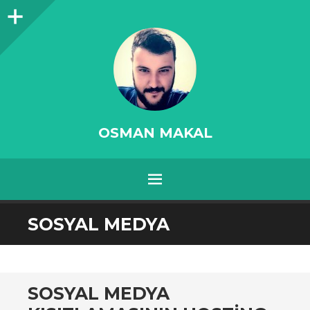
Sidebar
OSMAN MAKAL
MENU
SKIP
SOSYAL MEDYA
TO
CONTENT
SOSYAL MEDYA