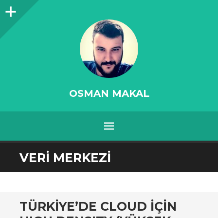
Sidebar
OSMAN MAKAL
MENU
SKIP
VERI MERKEZI
TO
CONTENT
TÜRKIYE’DE CLOUD IÇIN