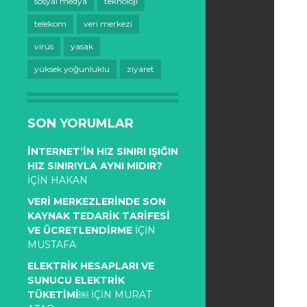
sosyal medya
teknoloji
telekom
veri merkezi
virüs
yasak
yüksek yoğunluklu
ziyaret
SON YORUMLAR
İNTERNET’IN HIZ SINIRI IŞIĞIN
HIZ SINIRIYLA AYNI MIDIR?
IÇIN
HAKAN
VERI MERKEZLERINDE SON
KAYNAK TEDARIK TARIFESI
VE ÜCRETLENDIRME
IÇIN
MUSTAFA
ELEKTRIK HESAPLARI VE
SUNUCU ELEKTRIK
TÜKETIMI￼
IÇIN
MURAT