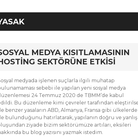
YASAK
rd
SOSYAL MEDYA KISITLAMASININ
HOSTING SEKTÖRÜNE ETKISI
Sosyal medyada işlenen suçlarla ilgili muhatap
bulunamaması sebebi ile yapılan yeni sosyal medya
düzenlemesi 24 Temmuz 2020 de TBMM’de kabul
edildi. Bu düzenleme kimi çevreler tarafından eleştirils
de benzer yasaların ABD, Almanya, Fransa gibi ülkelerde
de bulunduğunu hatırlatarak, yapılanın doğru ve yanlış
oluşundan ziyade bizim sektörümüze artıları, eksileri
hakkında bu blog yazısını yazmak istedim.