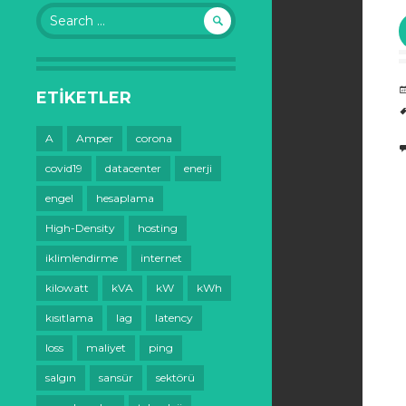
Search
for:
ETIKETLER
A
Amper
corona
covid19
datacenter
enerji
engel
hesaplama
High-Density
hosting
iklimlendirme
internet
kilowatt
kVA
kW
kWh
kısıtlama
lag
latency
loss
maliyet
ping
salgın
sansür
sektörü