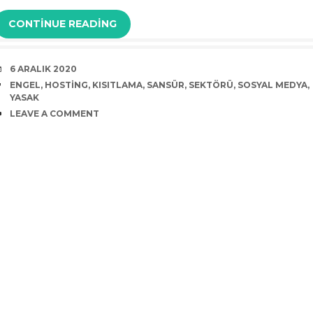
CONTINUE READING
DATE
6 ARALIK 2020
TAGS
ENGEL
,
HOSTING
,
KISITLAMA
,
SANSÜR
,
SEKTÖRÜ
,
SOSYAL MEDYA
,
YASAK
COMMENTS
LEAVE A COMMENT