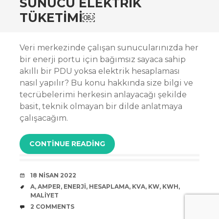
SUNUCU ELEKTRIK
TÜKETIMI￼
Veri merkezinde çalışan sunucularınızda her
bir enerji portu için bağımsız sayaca sahip
akıllı bir PDU yoksa elektrik hesaplaması
nasıl yapılır? Bu konu hakkında size bilgi ve
tecrübelerimi herkesin anlayacağı şekilde
basit, teknik olmayan bir dilde anlatmaya
çalışacağım.
CONTINUE READING
DATE
18 NISAN 2022
TAGS
A
,
AMPER
,
ENERJI
,
HESAPLAMA
,
KVA
,
KW
,
KWH
,
MALIYET
COMMENTS
2 COMMENTS