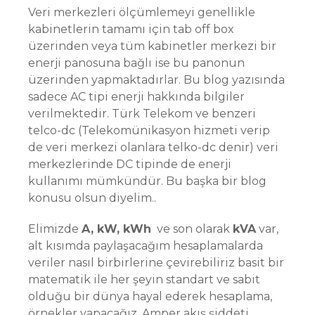
Veri merkezleri ölçümlemeyi genellikle
kabinetlerin tamamı için tab off box
üzerinden veya tüm kabinetler merkezi bir
enerji panosuna bağlı ise bu panonun
üzerinden yapmaktadırlar. Bu blog yazısında
sadece AC tipi enerji hakkında bilgiler
verilmektedir. Türk Telekom ve benzeri
telco-dc (Telekomünikasyon hizmeti verip
de veri merkezi olanlara telko-dc denir) veri
merkezlerinde DC tipinde de enerji
kullanımı mümkündür. Bu başka bir blog
konusu olsun diyelim..
Elimizde
A, kW, kWh
ve son olarak
kVA
var,
alt kısımda paylaşacağım hesaplamalarda
veriler nasıl birbirlerine çevirebiliriz basit bir
matematik ile her şeyin standart ve sabit
olduğu bir dünya hayal ederek hesaplama,
örnekler yapacağız. Amper akış şiddeti