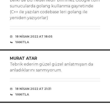
belki de bu nedenledir bilinmez Google tüm
sunucularda golang kullanma gayretinde
(C++ ile yazılan codebase leri golang ile
yeniden yazıyorlar)
18 NISAN 2022 AT 18:05
YANITLA
MURAT ATAR
Tebrik ederim güzel güzel anlatmışsın da
anladıklarını sanmıyorum.
18 NISAN 2022 AT 21:31
YANITLA