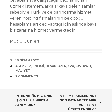
cevaplamaya çalışacağım. Kullanıcıları
üzmek istemem, arka arkaya gelen zamlar
sebebiyle Türkiye’de barındırma hizmeti
veren hosting firmalarının pek çoğu
hesaplamaları geç yaptığı için aslında baya
bir zararına hizmet vermektedir.
Mutlu Günler!
DATE
18 NISAN 2022
TAGS
A
,
AMPER
,
ENERJI
,
HESAPLAMA
,
KVA
,
KW
,
KWH
,
MALIYET
COMMENTS
2 COMMENTS
POST
İNTERNET’IN HIZ SINIRI
VERI MERKEZLERINDE
IŞIĞIN HIZ SINIRIYLA
SON KAYNAK TEDARIK
NAVIGATION
AYNI MIDIR?
TARIFESI VE
ÜCRETLENDIRME