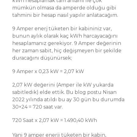
kWh hesaplamak tam anlamı ile çok
mümkün olmasa da amperde olduğu gibi
tahmini bir hesap nasıl yapılır anlatacağım.
9 Amper enerj tüketen bir kabininiz var,
bunun aylık olarak kaç kWh harcayacağını
hesaplamanız gerekiyor. 9 Amper değerinin
her zaman sabit, hiç değişmeyen bir şekilde
duracağını düşünürsek;
9 Amper x 0,23 kW = 2,07 kW
2,07 kW değerini (Amper ile kW yukarda
sabitledik) elde ettik. Bu blog postu Nisan
2022 yılında atıldı bu ay 30 gün bu durumda
30×24 = 720 saat var.
720 Saat x 2,07 kW = 1.490,40 kWh
Yani 9 amper enerji tüketen bir kabin,